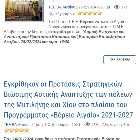
ΤΕΕ ΒΑ Αιγαίου
/ 28/2/2024 6:00 μμ
271
Αξιολόγηση: 5.0
Το Π.Τ. του Τ.Ε.Ε. Βορειοανατολικού Αιγαίου
διοργανώνει σε συνεργασία με το Σ.Π.Μ.Ε.
Λέσβου και την Kerakoll,
εσπερίδα
με τίτλο:
"Δομική Ενίσχυση και
Αντισεισμική Προστασία Κατασκευών",
Εμπορικό Επιμελητήριο
Λέσβου, 28/02/2024 και ώρα 18:00.
ΠΕΡΙΣΣΌΤΕΡΑ
Εγκρίθηκαν οι Προτάσεις Στρατηγικών
Βιώσιμης Αστικής Ανάπτυξης των πόλεων
της Μυτιλήνης και Χίου στο πλαίσιο του
Προγράμματος «Βόρειο Αιγαίο» 2021-2027
ΤΕΕ ΒΑ Αιγαίου
/ Τρίτη, 6 Φεβρουαρίου 2024
259
Αξιολόγηση: 5.0
Στις 24/01/2024, εγκρίθηκε η πρόταση Στρατηγικής Βιώσιμης