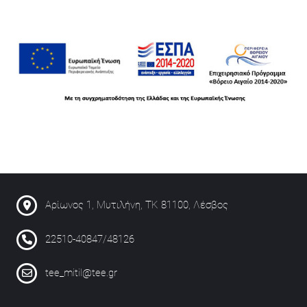
Αρίωνος 1, Μυτιλήνη, ΤΚ 81100, Λέσβος
22510-40847/48126
tee_mitil@tee.gr