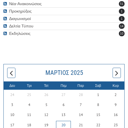
Νέα-Ανακοινώσεις
51
Προκηρύξεις
1
Διαγωνισμοί
1
Δελτία Τύπου
14
Εκδηλώσεις
10
ΜΆΡΤΙΟΣ 2025
Δευ
Τρι
Τετ
Πεμ
Παρ
Σαβ
Κυρ
24
25
26
27
28
1
2
3
4
5
6
7
8
9
10
11
12
13
14
15
16
17
18
19
20
21
22
23