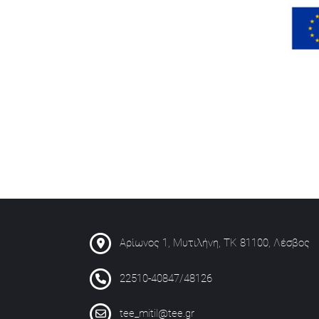
Αρίωνος 1, Μυτιλήνη, ΤΚ 81100, Λέσβος
22510-40847/48126
tee_mitil@tee.gr