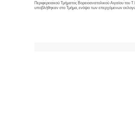
Περιφερειακού Τμήματος Βορειοανατολικού Αιγαίου του Τ.
υποβλήθηκαν στο Τμήμα, ενόψει των επερχόμενων εκλογώ