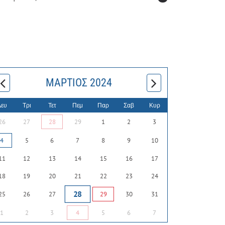
ΜΆΡΤΙΟΣ 2024
Δευ
Τρι
Τετ
Πεμ
Παρ
Σαβ
Κυρ
26
27
28
29
1
2
3
4
5
6
7
8
9
10
11
12
13
14
15
16
17
18
19
20
21
22
23
24
28
25
26
27
29
30
31
1
2
3
4
5
6
7