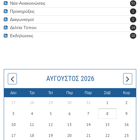
Νέα-Ανακοινώσεις
51
Προκηρύξεις
1
Διαγωνισμοί
1
Δελτία Τύπου
14
Εκδηλώσεις
10
ΑΎΓΟΥΣΤΟΣ 2026
Δευ
Τρι
Τετ
Πεμ
Παρ
Σαβ
Κυρ
27
28
29
30
31
1
2
3
4
5
6
7
8
9
10
11
12
13
14
15
16
17
18
19
20
21
22
23