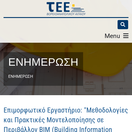
Menu
ΕΝΗΜΕΡΩΣΗ
ΕΝΗΜΕΡΩΣΗ
Επιμορφωτικό Εργαστήριο: "Μεθοδολογίες
και Πρακτικές Μοντελοποίησης σε
Περιβάλλον BIM (Building Information