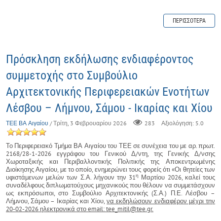
ΠΕΡΙΣΣΌΤΕΡΑ
Πρόσκληση εκδήλωσης ενδιαφέροντος
συμμετοχής στο Συμβούλιο
Αρχιτεκτονικής Περιφερειακών Ενοτήτων
Λέσβου – Λήμνου, Σάμου - Ικαρίας και Χίου
ΤΕΕ ΒΑ Αιγαίου
/ Τρίτη, 3 Φεβρουαρίου 2026
283
Αξιολόγηση: 5.0
Το Περιφερειακό Τμήμα ΒΑ Αιγαίου του ΤΕΕ σε συνέχεια του με αρ. πρωτ.
2168/28-1-2026 εγγράφου του Γενικού Δ/ντη, της Γενικής Δ/νσης
Χωροταξικής και Περιβαλλοντικής Πολιτικής της Αποκεντρωμένης
Διοίκησης Αιγαίου, με το οποίο, ενημερώνει τους φορείς ότι «Οι θητείες των
η
υφιστάμενων μελών των Σ.Α. λήγουν την 31
Μαρτίου 2026, καλεί τους
συναδέλφους διπλωματούχους μηχανικούς που θέλουν να συμμετάσχουν
ως εκπρόσωποι, στο Συμβούλιο Αρχιτεκτονικής (Σ.Α.) Π.Ε. Λέσβου –
Λήμνου, Σάμου – Ικαρίας και Χίου,
να εκδηλώσουν ενδιαφέρον μέχρι την
20-02-2026 ηλεκτρονικά στο
email
:
tee
_
mitil
@
tee
.
gr.