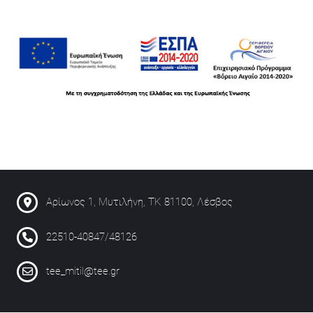
Αρίωνος 1, Μυτιλήνη, ΤΚ 81100, Λέσβος
22510-40847/48126
tee_mitil@tee.gr