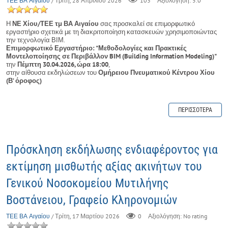
ΤΕΕ ΒΑ Αιγαίου
/ Τρίτη, 28 Απριλίου 2026
103
Αξιολόγηση: 5.0
Η
ΝΕ Χίου/ΤΕΕ τμ ΒΑ Αιγαίου
σας προσκαλεί σε επιμορφωτικό
εργαστήριο σχετικά με τη διακριτοποίηση κατασκευών χρησιμοποιώντας
την τεχνολογία ΒΙΜ.
Επιμορφωτικό Εργαστήριο: "Μεθοδολογίες και Πρακτικές
Μοντελοποίησης σε Περιβάλλον BIM (Building Information Modeling)"
την
Πέμπτη 30.04.2026, ώρα 18:00
,
στην αίθουσα εκδηλώσεων του
Ομήρειου Πνευματικού Κέντρου Χίου
(Β’ όροφος)
ΠΕΡΙΣΣΌΤΕΡΑ
Πρόσκληση εκδήλωσης ενδιαφέροντος για
εκτίμηση μισθωτής αξίας ακινήτων του
Γενικού Νοσοκομείου Μυτιλήνης
Βοστάνειου, Γραφείο Κληρονομιών
ΤΕΕ ΒΑ Αιγαίου
/ Τρίτη, 17 Μαρτίου 2026
0
Αξιολόγηση: No rating