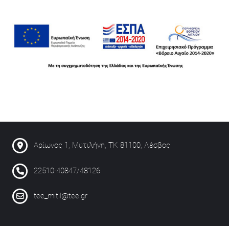
Αρίωνος 1, Μυτιλήνη, ΤΚ 81100, Λέσβος
22510-40847/48126
tee_mitil@tee.gr