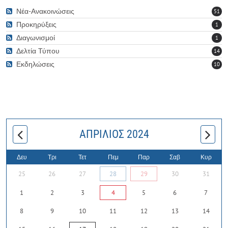
Νέα-Ανακοινώσεις
51
Προκηρύξεις
1
Διαγωνισμοί
1
Δελτία Τύπου
14
Εκδηλώσεις
10
ΑΠΡΊΛΙΟΣ 2024
Δευ
Τρι
Τετ
Πεμ
Παρ
Σαβ
Κυρ
25
26
27
28
29
30
31
1
2
3
4
5
6
7
8
9
10
11
12
13
14